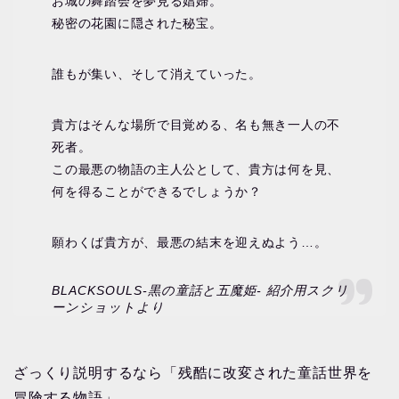
お城の舞踏会を夢見る娼婦。
秘密の花園に隠された秘宝。
誰もが集い、そして消えていった。
貴方はそんな場所で目覚める、名も無き一人の不
死者。
この最悪の物語の主人公として、貴方は何を見、
何を得ることができるでしょうか？
願わくば貴方が、最悪の結末を迎えぬよう…。
BLACKSOULS-黒の童話と五魔姫- 紹介用スクリ
ーンショットより
ざっくり説明するなら「残酷に改変された童話世界を
冒険する物語」。