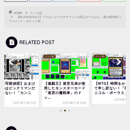
HOME
ドット絵
【BLACKSOULS】ソウルシリーズオマージュの同人ゲームから「黒の裁判長バ
フォメット」のドット絵
RELATED POST
ト絵
ドット絵
ドット絵
超念写探偵団】おまけ
【遊戯王】迷宮兄弟が使
【MTG】時間をかけ
ールはビックリマンだ
用したモンスターカード
て申し訳ない！「龍
じゃない！「カンニ
「迷宮の魔戦車」のド
ニコル・ボーラス」の.
.
ッ...
2024年5月
2021年11月21日
2023年11月26日