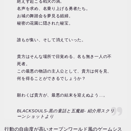
絶えず起こる戦火の渦。
名声を求め、名乗り上げる勇者たち。
お城の舞踏会を夢見る娼婦。
秘密の花園に隠された秘宝。
誰もが集い、そして消えていった。
貴方はそんな場所で目覚める、名も無き一人の不
死者。
この最悪の物語の主人公として、貴方は何を見、
何を得ることができるでしょうか？
願わくば貴方が、最悪の結末を迎えぬよう…。
BLACKSOULS-黒の童話と五魔姫- 紹介用スクリ
ーンショットより
行動の自由度が高いオープンワールド風のゲームシス