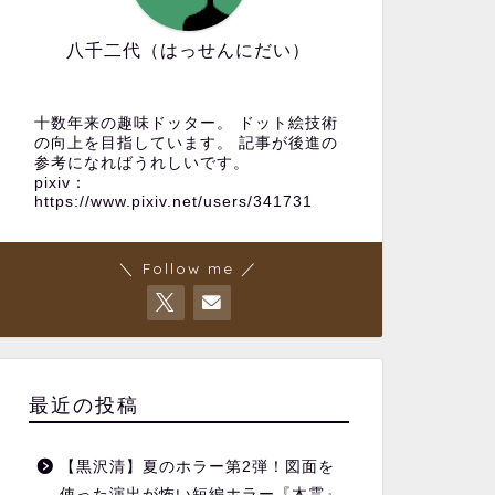
八千二代（はっせんにだい）
十数年来の趣味ドッター。 ドット絵技術
の向上を目指しています。 記事が後進の
参考になればうれしいです。
pixiv：
https://www.pixiv.net/users/341731
＼ Follow me ／
最近の投稿
【黒沢清】夏のホラー第2弾！図面を
使った演出が怖い短編ホラー『木霊』