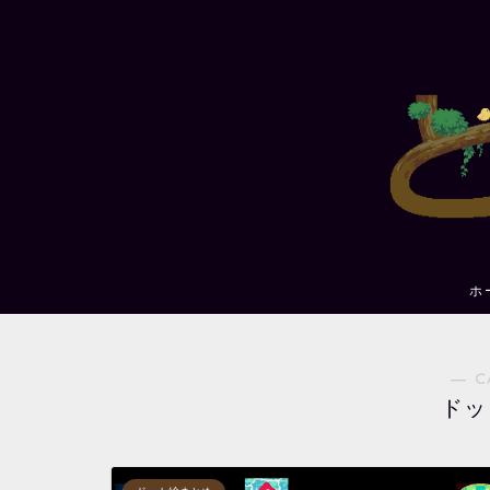
ホ
― C
ドッ