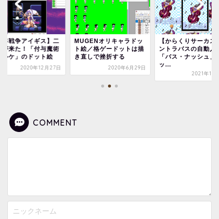
千年戦争アイギス】二
MUGENオリキャラドッ
【からくりサーカス
絵が来た！「付与魔術
ト絵／格ゲードットは描
ントラバスの自動人
リルケ」のドット絵
き直しで挫折する
「バス・ナッシュ」
ッ...
2020年12月27日
2020年6月29日
2021年10
COMMENT