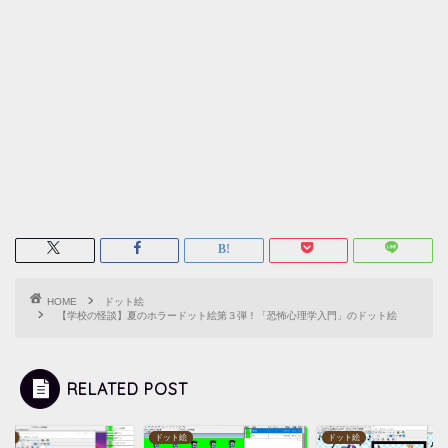
HOME
ドット絵
【学校の怪談】夏のホラードット絵第３弾！「恐怖心理学入門」のドット絵
RELATED POST
ト絵
ドット絵
ドット絵