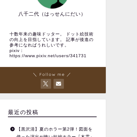
八千二代（はっせんにだい）
十数年来の趣味ドッター。 ドット絵技術
の向上を目指しています。 記事が後進の
参考になればうれしいです。
pixiv：
https://www.pixiv.net/users/341731
＼ Follow me ／
最近の投稿
【黒沢清】夏のホラー第2弾！図面を
使った演出が怖い短編ホラー『木霊』