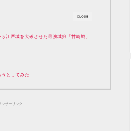
CLOSE
から江戸城を大破させた最強城娘「甘崎城」
おうとしてみた
ポンサーリンク