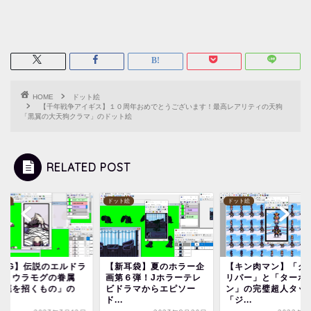
HOME
ドット絵
【千年戦争アイギス】１０周年おめでとうございます！最高レアリティの天狗
「黒翼の大天狗クラマ」のドット絵
RELATED POST
ト絵
ドット絵
ドット絵
MTG】伝説のエルドラ
【新耳袋】夏のホラー企
【キン肉マン】「グ
ジ・ウラモグの眷属
画第６弾！Jホラーテレ
リパー」と「ターボ
荒廃を招くもの」の
ビドラマからエピソー
ン」の完璧超人タッ
.
ド...
「ジ...