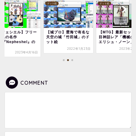
ト絵
ドット絵
ドット絵
城プロ】雲海で有名な
【MTG】最新セットの注
【ネフェシエル】フ
空の城「竹田城」のド
目神話レア「機械の母、
ゲームの名作
ト絵
エリシュ・ノーン」の...
RPG『Nepheshel
ド...
2022年1月23日
2023年2月26日
2023年4
COMMENT