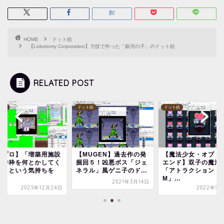
HOME
ドット絵
【Lobotomy Corporation】力技で作った「銀河の子」のドット絵
RELATED POST
ト絵
ドット絵
ドット絵
城プロ】「増築用施設
【MUGEN】過去作の発
【魔法少女・オブ・
所持枠を何とかしてく
掘回５！凶悪ボス「ジェ
エンド】双子の魔法
！」という気持ちを
ネラル」風ゲニ子のド...
「アトラクション・
.
M」...
2021年3月14日
2023年12月24日
2022年9月