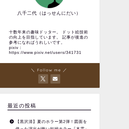
八千二代（はっせんにだい）
十数年来の趣味ドッター。 ドット絵技術
の向上を目指しています。 記事が後進の
参考になればうれしいです。
pixiv：
https://www.pixiv.net/users/341731
＼ Follow me ／
最近の投稿
【黒沢清】夏のホラー第2弾！図面を
使った演出が怖い短編ホラー『木霊』