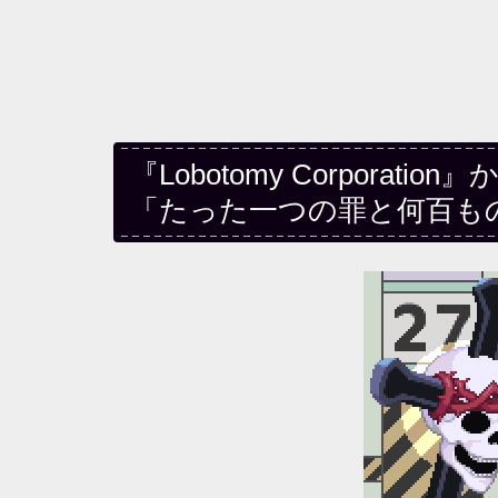
『Lobotomy Corpora
「たった一つの罪と何百も