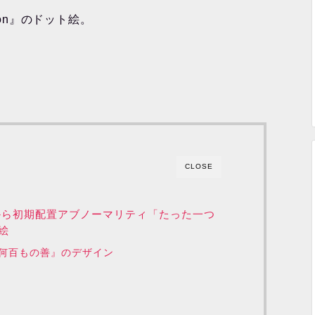
tion』のドット絵。
CLOSE
tion』から初期配置アブノーマリティ「たった一つ
絵
何百もの善』のデザイン