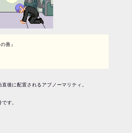
もの善』
始直後に配置されるアブノーマリティ。
骨です。
。