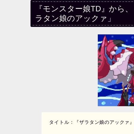
『モンスター娘TD』から
ラタン娘のアックァ」
タイトル：『ザラタン娘のアックァ