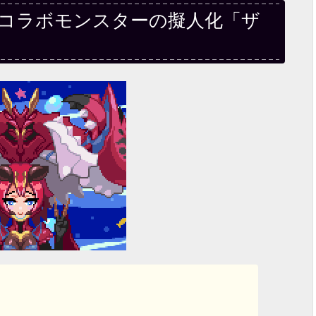
、コラボモンスターの擬人化「ザ
』