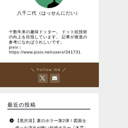
八千二代（はっせんにだい）
十数年来の趣味ドッター。 ドット絵技術
の向上を目指しています。 記事が後進の
参考になればうれしいです。
pixiv：
https://www.pixiv.net/users/341731
＼ Follow me ／
最近の投稿
【黒沢清】夏のホラー第2弾！図面を
使った演出が怖い短編ホラー『木霊』