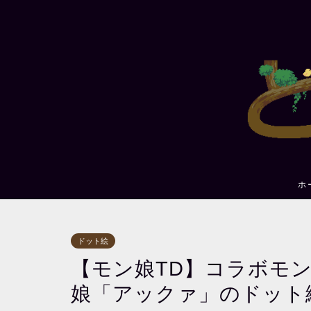
ホ
ドット絵
【モン娘TD】コラボモ
娘「アックァ」のドット