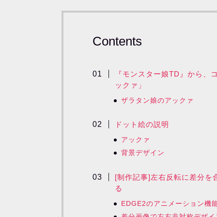
Contents
『モンスター娘TD』から、
ックァ」
ザラタン娘のアックァ
ドット絵の説明
アックァ
背景デザイン
[制作記事]左右反転に差分
る
EDGE2のアニメーション機
差分画像で左右非対称デザイ