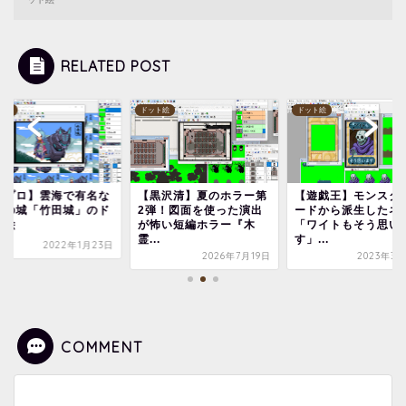
RELATED POST
ト絵
ドット絵
ドット絵
城プロ】雲海で有名な
【黒沢清】夏のホラー第
【遊戯王】モンスタ
空の城「竹田城」のド
2弾！図面を使った演出
ードから派生したネ
ト絵
が怖い短編ホラー『木
「ワイトもそう思い
霊...
す」...
2022年1月23日
2026年7月19日
2023年3月
COMMENT