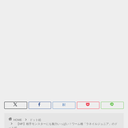
HOME
ドット絵
【MF】相手モンスターにも魅力いっぱい！ワーム種「ラネイルジュニア」のド
ット絵