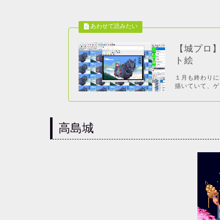
【城プロ
ト絵
１月も終わりに
描いていて、ゲ
高島城