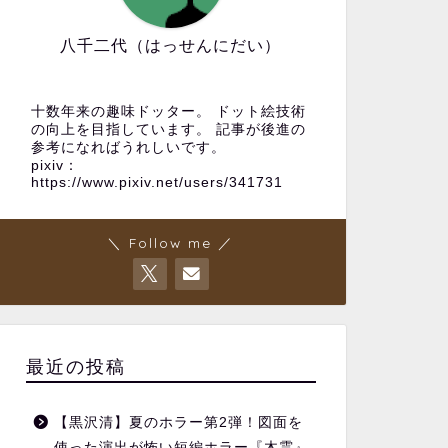
八千二代（はっせんにだい）
十数年来の趣味ドッター。 ドット絵技術
の向上を目指しています。 記事が後進の
参考になればうれしいです。
pixiv：
https://www.pixiv.net/users/341731
＼ Follow me ／
最近の投稿
【黒沢清】夏のホラー第2弾！図面を
使った演出が怖い短編ホラー『木霊』