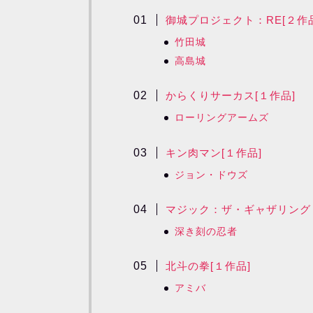
御城プロジェクト：RE[２作品
竹田城
高島城
からくりサーカス[１作品]
ローリングアームズ
キン肉マン[１作品]
ジョン・ドウズ
マジック：ザ・ギャザリング（
深き刻の忍者
北斗の拳[１作品]
アミバ