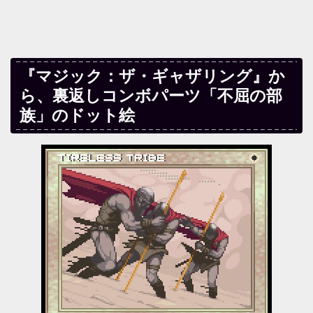
『マジック：ザ・ギャザリング』か
ら、裏返しコンボパーツ「不屈の部
族」のドット絵